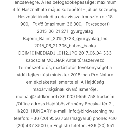
lencsevégre. A les befogadóképessége: maximum
4 fő Használható május közepétől – július közepéig
Használatiának díja oda-vissza transzferrel: 18
900,- Ft /fő (maximum 36 000,- Ft /csoport)
2015_06_21 271_gyurgyalag
Bajomi_Balint_2015_1723_gyurgyalag_les
2015_06_21 305_bubos_banka
DCIM101MEDIADJI_0112.JPG 2017_06_04 333
kapcsolat MOLNÁR Antal túraszervező
Természetfotós, madárfotós tevékenységét a
vidékfejlesztési miniszter 2018-ban Pro Natura
emlékplakettel ismerte el. A Hajdúság
madárvilágának kiváló ismerője.
molnar@zoldkor.net+36 (20) 9556 758 Irodacím
/Office adress Hajdúböszörmény Bocskai tér 2.,
II/203. HUNGARY e-mail: info@birdwatching.hu
telefon: +36 (20) 9556 758 (magyarul) phone: +36
(20) 437 3500 (in English) telefon: +36 (20) 551