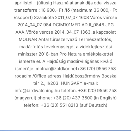
áprilistól – júliusig Használatiának díja oda-vissza
transzferrel: 18 900,- Ft /fő (maximum 36 000,- Ft
/csoport) Szalakóta 2011_07_07 1608 Vörös vércse
2014_04_07 984 DCIM101MEDIADJI_0848.JPG
AAA_Vörös vércse 2014_04_07 1363_a kapcsolat
MOLNÁR Antal túraszervező Természetfotós,
madárfotós tevékenységét a vidékfejlesztési
miniszter 2018-ban Pro Natura emlékplakettel
ismerte el. A Hajdúság madárvilágának kiváló
ismerője. molnar@zoldkor.net+36 (20) 9556 758
Irodacím /Office adress Hajdúböszörmény Bocskai
tér 2., II/203. HUNGARY e-mail:
info@birdwatching.hu telefon: +36 (20) 9556 758
(magyarul) phone: +36 (20) 437 3500 (in English)
telefon: +36 (20) 551 8213 (auf Deutsch)