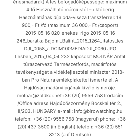
énesmadarak) A les befogadóképessége: maximum
4 fő Használható márciustól – októberig
Használatiának díja oda-vissza transzferrel: 18
900,- Ft /fő (maximum 36 000,- Ft /csoport)
2015_05_16 020_enekes_rigo 2015_05_16
246_baratka Bajomi_Balint_2015_1264_itatos_les
DJI_0058_a DCIM100MEDIADJI_0060.JPG
Lesben_2015_04_04 232 kapcsolat MOLNÁR Antal
túraszervező Természetfotós, madárfotós
tevékenységét a vidékfejlesztési miniszter 2018-
ban Pro Natura emlékplakettel ismerte el. A
Hajdúság madárvilágának kiváló ismerője.
molnar@zoldkor.net+36 (20) 9556 758 Irodacím
/Office adress Hajdúböszörmény Bocskai tér 2.,
II/203. HUNGARY e-mail: info@birdwatching.hu
telefon: +36 (20) 9556 758 (magyarul) phone: +36
(20) 437 3500 (in English) telefon: +36 (20) 551
8213 (auf Deutsch)