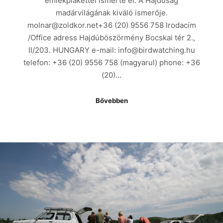
emlékplakettel ismerte el. A Hajdúság
madárvilágának kiváló ismerője.
molnar@zoldkor.net+36 (20) 9556 758 Irodacím
/Office adress Hajdúböszörmény Bocskai tér 2.,
II/203. HUNGARY e-mail: info@birdwatching.hu
telefon: +36 (20) 9556 758 (magyarul) phone: +36
(20)…
Bővebben