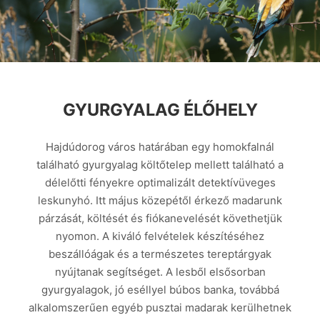
GYURGYALAG ÉLŐHELY
Hajdúdorog város határában egy homokfalnál
található gyurgyalag költőtelep mellett található a
délelőtti fényekre optimalizált detektívüveges
leskunyhó. Itt május közepétől érkező madarunk
párzását, költését és fiókanevelését követhetjük
nyomon. A kiváló felvételek készítéséhez
beszállóágak és a természetes tereptárgyak
nyújtanak segítséget. A lesből elsősorban
gyurgyalagok, jó eséllyel búbos banka, továbbá
alkalomszerűen egyéb pusztai madarak kerülhetnek