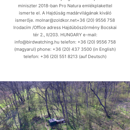
miniszter 2018-ban Pro Natura emlékplakettel
ismerte el. A Hajdúság madárvilágának kiváló
ismerője. molnar@zoldkor.net+36 (20) 9556 758
Irodacím /Office adress Hajdúböszörmény Bocskai
tér 2., II/203. HUNGARY e-mail:
info@birdwatching.hu telefon: +36 (20) 9556 758
(magyarul) phone: +36 (20) 437 3500 (in English)
telefon: +36 (20) 551 8213 (auf Deutsch)