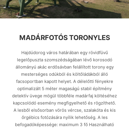
MADÁRFOTÓS TORONYLES
Hajdúdorog város határában egy rövidfüvű
legelőpuszta szomszédságában lévő korosodó
állományú akác erdősávban felállított torony egy
mesterséges odúkból és költőládákból álló
facsoportban kapott helyet. A délelőtti fényekre
optimalizált 5 méter magaságú stabil építmény
detektív üvege mögül többféle madárfaj költéséhez
kapcsolódó esemény megfigyelhető és rögzíthető.
A lesből elsősorban vörös vércse, szalakóta és kis
őrgébics fotózására nyílik lehetőség. A les
befogadóképessége: maximum 3 fő Használható