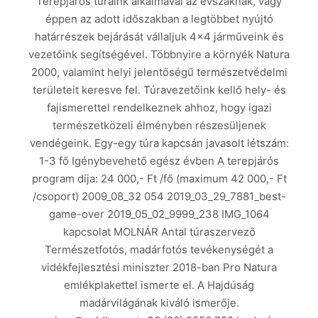
Terepjárós túráink alkalmával az évszaknak, vagy
éppen az adott időszakban a legtöbbet nyújtó
határrészek bejárását vállaljuk 4×4 járműveink és
vezetőink segítségével. Többnyire a környék Natura
2000, valamint helyi jelentőségű természetvédelmi
területeit keresve fel. Túravezetőink kellő hely- és
fajismerettel rendelkeznek ahhoz, hogy igazi
természetközeli élményben részesüljenek
vendégeink. Egy-egy túra kapcsán javasolt létszám:
1-3 fő Igénybevehető egész évben A terepjárós
program díja: 24 000,- Ft /fő (maximum 42 000,- Ft
/csoport) 2009_08_32 054 2019_03_29_7881_best-
game-over 2019_05_02_9999_238 IMG_1064
kapcsolat MOLNÁR Antal túraszervező
Természetfotós, madárfotós tevékenységét a
vidékfejlesztési miniszter 2018-ban Pro Natura
emlékplakettel ismerte el. A Hajdúság
madárvilágának kiváló ismerője.