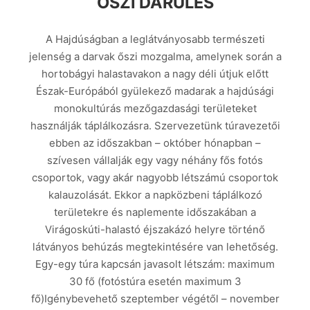
ŐSZI DARULES
A Hajdúságban a leglátványosabb természeti
jelenség a darvak őszi mozgalma, amelynek során a
hortobágyi halastavakon a nagy déli útjuk előtt
Észak-Európából gyülekező madarak a hajdúsági
monokultúrás mezőgazdasági területeket
használják táplálkozásra. Szervezetünk túravezetői
ebben az időszakban – október hónapban –
szívesen vállalják egy vagy néhány fős fotós
csoportok, vagy akár nagyobb létszámú csoportok
kalauzolását. Ekkor a napközbeni táplálkozó
területekre és naplemente időszakában a
Virágoskúti-halastó éjszakázó helyre történő
látványos behúzás megtekintésére van lehetőség.
Egy-egy túra kapcsán javasolt létszám: maximum
30 fő (fotóstúra esetén maximum 3
fő)Igénybevehető szeptember végétől – november