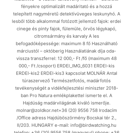
fényekre optimalizált madáritató és a hozzá
telepített nagyméretű detektívüveges leskunyhó. A
lesből több alkalommal fotózott jellemző fajok: erdei
cinege és pinty fajok, fülemüle, örvös légykapó,
citromsármány és karvaly A les
befogadóképessége: maximum 8 fő Használható
márciustól – októberig Használatiának díja oda-
vissza transzferrel: 12 000,- Ft /fő (maximum 48
000,- Ft /csoport) ERDEI_IMG_6031 ERDEI-kis
ERDEI-kis2 ERDEI-kis3 kapcsolat MOLNÁR Antal
túraszervező Természetfotós, madárfotós
tevékenységét a vidékfejlesztési miniszter 2018-
ban Pro Natura emlékplakettel ismerte el. A
Hajdúság madárvilágának kiváló ismerője.
molnar@zoldkor.net+36 (20) 9556 758 Irodacím
/Office adress Hajdúböszörmény Bocskai tér 2.,
II/203. HUNGARY e-mail: info@birdwatching.hu
telefon: +36 (20) 9556 758 (magyarul) phone: +36