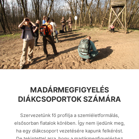
MADÁRMEGFIGYELÉS
DIÁKCSOPORTOK SZÁMÁRA
Szervezetünk fő profilja a szemléletformálás,
elsősorban fiatalok körében. Így nem ijedünk meg,
ha egy diákcsoport vezetésére kapunk felkérést.
De tekintettel arra, hogy a madármegfigyeléshez