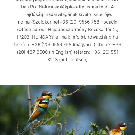
ban Pro Natura emlékplakettel ismerte el. A
Hajdúság madárvilágának kiváló ismerője.
molnar@zoldkor.net+36 (20) 9556 758 Irodacím
/Office adress Hajdúböszörmény Bocskai tér 2.,
II/203. HUNGARY e-mail: info@birdwatching.hu
telefon: +36 (20) 9556 758 (magyarul) phone: +36
(20) 437 3500 (in English) telefon: +36 (20) 551
8213 (auf Deutsch)