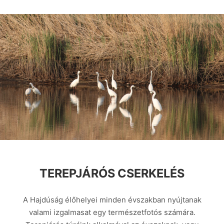
TEREPJÁRÓS CSERKELÉS
A Hajdúság élőhelyei minden évszakban nyújtanak
valami izgalmasat egy természetfotós számára.