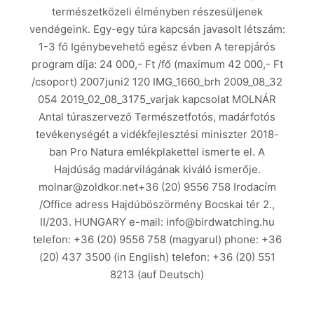
természetközeli élményben részesüljenek
vendégeink. Egy-egy túra kapcsán javasolt létszám:
1-3 fő Igénybevehető egész évben A terepjárós
program díja: 24 000,- Ft /fő (maximum 42 000,- Ft
/csoport) 2007juni2 120 IMG_1660_brh 2009_08_32
054 2019_02_08_3175_varjak kapcsolat MOLNÁR
Antal túraszervező Természetfotós, madárfotós
tevékenységét a vidékfejlesztési miniszter 2018-
ban Pro Natura emlékplakettel ismerte el. A
Hajdúság madárvilágának kiváló ismerője.
molnar@zoldkor.net+36 (20) 9556 758 Irodacím
/Office adress Hajdúböszörmény Bocskai tér 2.,
II/203. HUNGARY e-mail: info@birdwatching.hu
telefon: +36 (20) 9556 758 (magyarul) phone: +36
(20) 437 3500 (in English) telefon: +36 (20) 551
8213 (auf Deutsch)