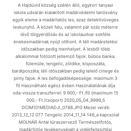
A Hajdúvid község szélén álló, egykori tanyasi
iskola udvarán kialakított madárvédelmi tanösvény
egyik eleme a madáritatós les, azaz detektívüveges
leskunyhó. A közeli falu, valamint pár száz méterre
lévő tölgyerdősáv és az iskolaudvar sokféle
énekesmadárnak nyújt otthont. A téli madáretetési
időszakban pedig menhelyet. A lesből több
alkalommal fotózott jellemző fajok: búbos banka,
fülemüle, tengelic, zöldike, kisposzáta,
barátposzáta; téli időszakban pedig telelő cinege és
pinty fajok. A les befogadóképessége: maximum 3
fő Használható egész évben Használatiának díja
oda-vissza transzferrel: 9 900,- Ft /fő (maximum 15
000,- Ft /csoport) 2020_05_04_9999_5
DCIM101MEDIADJI_0788.JPG Mezei veréb
2013_12_12 077 Tengelic 2014_11_14 146_a kapcsolat
MOLNÁR Antal túraszervező Természetfotós,
madárfotós tevékenységét a vidékfejlesztési