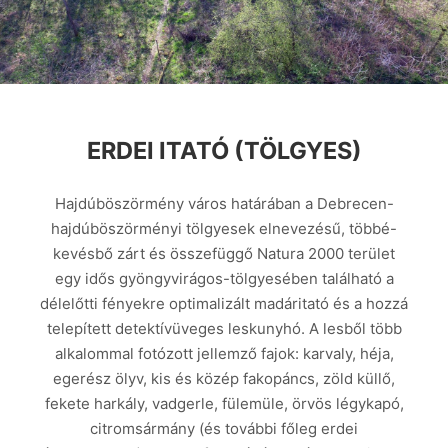
ERDEI ITATÓ (TÖLGYES)
Hajdúböszörmény város határában a Debrecen-
hajdúböszörményi tölgyesek elnevezésű, többé-
kevésbő zárt és összefüggő Natura 2000 terület
egy idős gyöngyvirágos-tölgyesében található a
délelőtti fényekre optimalizált madáritató és a hozzá
telepített detektívüveges leskunyhó. A lesből több
alkalommal fotózott jellemző fajok: karvaly, héja,
egerész ölyv, kis és közép fakopáncs, zöld küllő,
fekete harkály, vadgerle, fülemüle, örvös légykapó,
citromsármány (és további főleg erdei