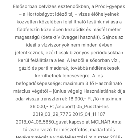
Elsősorban belvizes esztendőkben, a Pródi-gyepek
– a Hortobágyot idéző táj – vizes élőhelyeinek
közvetlen közelében felállítható lesünk nyílása a
földfelszín közelében kezdődik és másfél méter
magasságú (detektív üveggel használt). Sajnos az
ideális vízviszonyok nem minden évben
jelentkeznek, ezért csak bizonyos periódusokban
kerül felállításra a les. A lesből elsősorban vízi,
gázló és parti madarak, továbbá nádiénekesek
kerülhetnek lencsevégre. A les
befogadóképessége: maximum 3 fő Használható
március végétől – június végéig Használatiának díja
oda-vissza transzferrel: 18 900,- Ft /fő (maximum
36 000,- Ft /csoport) 05_Pusztai-les
2019_03_29_7776 2015_04_11 107
2018_04_06_5850_guvat kapcsolat MOLNÁR Antal
túraszervező Természetfotós, madárfotós
tevékenységét a vidékfejlesztési miniszter 2018-