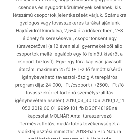
csendes és nyugodt körülmények kellenek, kis
létszámú csoportok jelentkezését várjuk. Számukra
gyalogos vagy lovasszekeres túrákat ajánlunk
Hajdúvidről kiindulva, 2,5-4 óra időkeretben, 2-3
élőhely felkeresésével, csoportonként egy
túravezetővel (a 12 éven aluli gyermekekből álló
csoportok mellé legalább egy fő felnőtt kísérőt a
csoport biztosít). Egy-egy túra kapcsán javasolt
létszám: maximum 25 fő (+ 1-2 fő felnőtt kísérő)
Igénybevehető tavasztól-őszig A terepjárós
program díja: 24 000,- Ft /csoport ( +2500,- Ft /fő
lovasszekérrel történő személyszállítás
igénybevétele esetén) 2010_03_30 106 2010_12_11
052 2019_06_01_9999_101_fb DSCF4819Bné
kapcsolat MOLNÁR Antal túraszervező
Természetfotós, madárfotós tevékenységét a
vidékfejlesztési miniszter 2018-ban Pro Natura