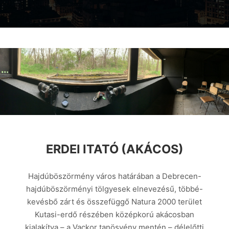
ERDEI ITATÓ (AKÁCOS)
Hajdúböszörmény város határában a Debrecen-
hajdúböszörményi tölgyesek elnevezésű, többé-
kevésbő zárt és összefüggő Natura 2000 terület
Kutasi-erdő részében középkorú akácosban
kialakítva – a Vackor tanösvény mentén – délelőtti