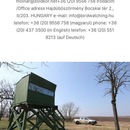
molnar@zoldkor.net+36 (20) 9556 758 Irodacím
/Office adress Hajdúböszörmény Bocskai tér 2.,
II/203. HUNGARY e-mail: info@birdwatching.hu
telefon: +36 (20) 9556 758 (magyarul) phone: +36
(20) 437 3500 (in English) telefon: +36 (20) 551
8213 (auf Deutsch)