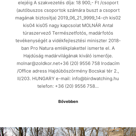
elejéig A szakvezetés díja: 18 900,- Ft /csoport
(autóbuszos csoportok számára buszt a csoport
magának biztosítja) 2019_06_21_9999_14-ch kis02
kis04 kis05 nagy kapcsolat MOLNÁR Antal
túraszervező Természetfotós, madárfotós
tevékenységét a vidékfejlesztési miniszter 2018-
ban Pro Natura emlékplakettel ismerte el. A
Hajdúság madárvilágának kiváló ismerője.
molnar@zoldkor.net+36 (20) 9556 758 Irodacím
/Office adress Hajdúböszörmény Bocskai tér 2.,
II/203. HUNGARY e-mail: info@birdwatching.hu
telefon: +36 (20) 9556 758…
Bővebben