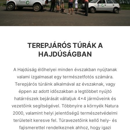
TEREPJÁRÓS TÚRÁK A
HAJDÚSÁGBAN
A Hajdúság élőhelyei minden évszakban nyújtanak
valami izgalmasat egy természetfotós számára.
Terepjárós túráink alkalmával az évszaknak, vagy
éppen az adott időszakban a legtöbbet nyújtó
határrészek bejárását vállaljuk 4×4 járműveink és
vezetőink segítségével. Többnyire a környék Natura
2000, valamint helyi jelentőségű természetvédelmi
területeit keresve fel. Túravezetőink kellő hely- és
fajismerettel rendelkeznek ahhoz, hogy igazi