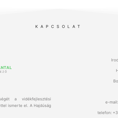
KAPCSOLAT
Iro
ANTAL
VEZŐ
Bo
égét a vidékfejlesztési
e-mail
tel ismerte el. A Hajdúság
telefon: +