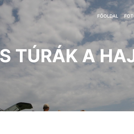
FŐOLDAL
FOT
S TÚRÁK A H