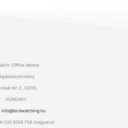
dacím /Office adress
Hajdúböszörmény
cskai tér 2., II/203.
HUNGARY
:
info@birdwatching.hu
36 (20) 9556 758
(magyarul)