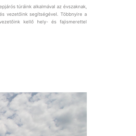
pjárós túráink alkalmával az évszaknak,
és vezetőink segítségével. Többnyire a
ezetőink kellő hely- és fajismerettel