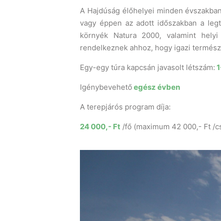
A Hajdúság élőhelyei minden évszakban 
vagy éppen az adott időszakban a legt
környék Natura 2000, valamint helyi 
rendelkeznek ahhoz, hogy igazi termés
Egy-egy túra kapcsán javasolt létszám:
1
Igénybevehető
egész évben
A terepjárós program díja:
24 000,- Ft
/fő (maximum 42 000,- Ft /c