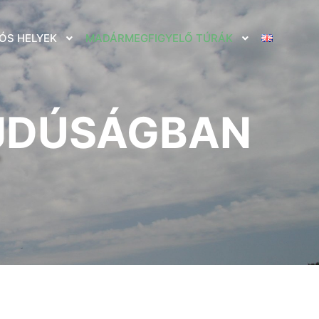
ÓS HELYEK
MADÁRMEGFIGYELŐ TÚRÁK
AJDÚSÁGBAN