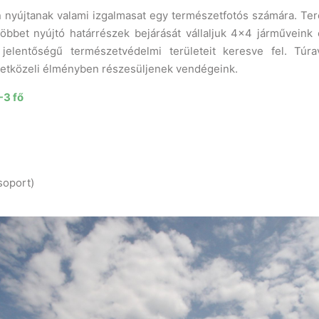
nyújtanak valami izgalmasat egy természetfotós számára. Tere
öbbet nyújtó határrészek bejárását vállaljuk 4×4 járműveink 
jelentőségű természetvédelmi területeit keresve fel. Túrav
zetközeli élményben részesüljenek vendégeink.
-3 fő
soport)