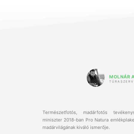
MOLNÁR 
TÚRASZER
Természetfotós, madárfotós tevékenys
miniszter 2018-ban Pro Natura emlékplaket
madárvilágának kiváló ismerője.