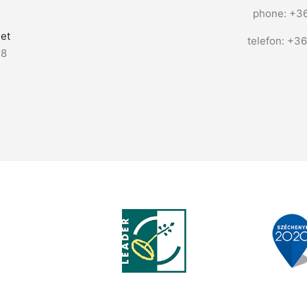
phone: +3
et
telefon: +3
58